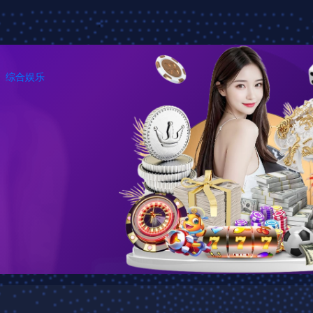
App下载
关于我们
体育头条
PP与网页版入口｜畅享全球体
盖足球、篮球、电竞等项目的赛事资讯与数据内容，
，聚焦热门体育内容， 助您轻松获取赛事动态，
手机App
网页版