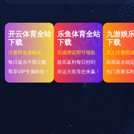
此外，球爹还特别强调了朗佐在比赛中的
队友提供帮助，这种能力让他有潜力成为
正因为如此，球爹非常看重朗佐在湖人阵
的支持无疑给了郎佐更多动力去追求更高
2、朗佐在湖人的角色定
在洛杉矶湖人这个星光熠熠的舞台上，朗
活应对各种变化，以确保球队运转顺畅。
与此同时，由于湖人拥有众多明星球员，
其他队员，同时保持自身的数据表现，让
这样的角色虽然压力不小，但也给予了朗
生涯奠定了良好的基础。同时，也进一步