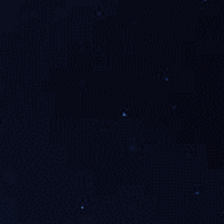
下一篇：
FIFPRO评选女足亚洲杯最佳阵容长