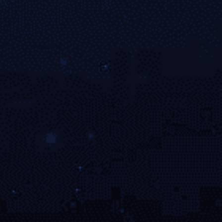
，准备以800万欧元的价格买断现效...
秀共同祝贺
最佳新秀评选都是备受关注的话题。...
联系我们
快速导航
徽省合肥市蜀山区荷叶地街道潜
App下载
23号华润凯旋门5栋
关于我们
隐私政策
upport@bgnetdata.com
用户协议
网站地图