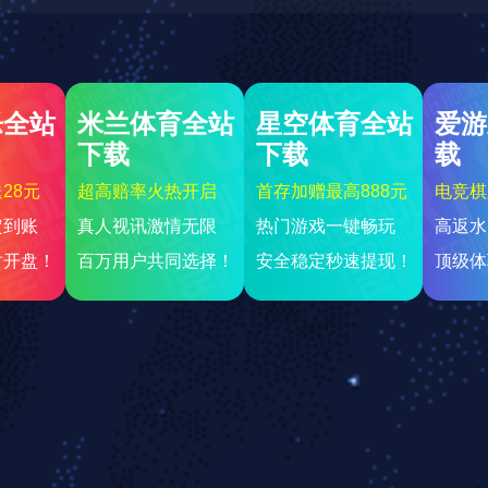
冷静和决策能力。他认为，在关键时刻，朗佐能够做出正确选择
球队的领袖。
中的成长，并认为随着经验的积累，他会愈加成熟，从而更好地
目标。
位
佐·鲍尔被赋予了重要角色。他不仅负责控场，还肩负着传导战术
因此如何处理与这些巨星之间的配合也是朗佐面临的一大挑战。
团队利益最大化。
佐展示自我的机会。通过不断提升个人能力和战术理解，他逐渐
增强了球爹对他的期望与信任。