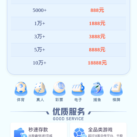
择。这样的改变让球员们可以更自由地发挥个人能
力，同时又能保持整体性的配合。
在具体比赛中，我们看到赞恩里克善于根据对手特点
进行针对性布置。例如，在面对防守强悍的球队时，
他会安排更多快速传递与跑位，以撕扯对方防线；而
在面对弱队时，则鼓励前场压迫，全力争取控球权。
这种灵活多变的战术风格，让巴黎即使没有姆巴佩这
样的大牌球星，也能有效打破僵局。
此外，赞恩里克还注重通过数据分析来优化决策。在
每场比赛结束后，他都会仔细研究比赛录像与统计数
据，从中发现问题并加以改善，使得球队始终保持最
佳状态。这种科学化管理为巴黎带来了显著提升。
2、年轻球员的崛起