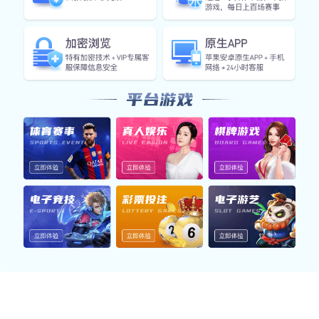
在这场决定性胜利中，多名球员表现得尤为突出。他
们不仅在技术层面展现出色，更是在关键时刻挺身而
出，为球队赢得胜利。其中，中场核心发挥稳定，不
仅提供了精准传球，更是在防守端承担起重要责任，
有效地阻止了马竞的反击。
前锋线上的两位年轻小将也不容忽视，他们用活力和
冲劲不断撕扯对方防线，并成功打入关键进球。这一
切都表明，在困境中涌现出的新生力量，是巴萨重振
雄风的重要推动力。同时，他们也给其他队友注入了
一剂强心针，让整个球队充满斗志。
此外，在门将的位置上，他屡次化解马竞威胁射门，
为后防线提供坚实保障。正是他冷静果断的扑救，使
得全队能够始终保持信心，从容应对比赛压力。这一