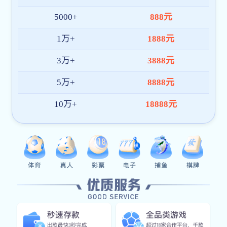
球的大范围传递改为快速渗透，通过边路突破来寻找
机会。
这种战术变化立刻见效，不仅提升了球队整体攻势，
还打乱了马竞的防守节奏。尤其是通过两翼进攻拉开
空间，为中路插上的球员创造了更多得分机会。这种
灵活多变的战术，让巴萨迅速找到了逆转局面的关键
所在。
此外，团队协作也是巴萨能够逆转的重要因素。在整
个比赛过程中，全队上下都保持着高度统一，无论是
防守还是进攻，都能形成默契配合。这种执行力不仅
体现了球队深厚的基础训练，也反映出球员们对教练
战略思想的高度认同和贯彻。
2、球员表现突出