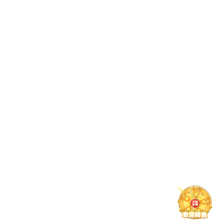
人更多的努力。因此，在日常训练中，他总是全力以
赴，不断挑战自我，提高技术水平。同时，他还学习
梅西与C罗处理压力的方法，以更好地面对竞技体育
中的各种挑战。
此外，在社交媒体上，他经常分享关于梅西与C罗的
一些故事，以此激励身边的人。从他们身上获得力量
之后，莫拉决心要创造属于自己的传奇，实现自己的
梦想。“努力加坚持，一步一步走向成功”，这是他从
偶像那里学到的重要人生哲学，也是支撑他继续前行
的重要信念。
4、未来展望及目标设定
Mora如今已经成为众人瞩目的焦点，但他清楚，要
想在竞争如此激烈的足球世界立足，仅靠当前成绩是