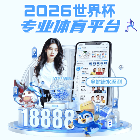
注册入口
世界杯开户网
APP与网页版入
口｜畅享全球体育赛事与数据
服务
欢迎访问
世界杯开户网
，提供全面覆盖足球、
篮球、电竞等项目的赛事资讯与数据内容， 支
持
APP下载
与
网页使用
，每日同步更新千场比
赛，聚焦热门体育内容， 助您轻松获取赛事动
态，掌握比赛节奏。