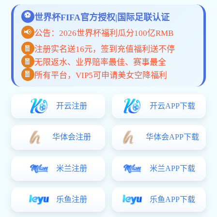
手机App
网页版
16岁初登职业赛场17岁勇闯世界杯
墨西哥小将莫拉心中偶像是梅西和C
罗
2026-06-12 22:53
37 次阅读
首页
/
体育头条