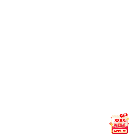
的成功去影响更多青少年，引导他们热爱足球并追求
梦想。他相信，每个孩子都有可能成就伟大，只要他
们能够持续努力，相信自己，就一定能找到属于自己
的那片天空。因此，在未来规划中，他也会考虑回馈
社会，通过组织青少年培训班等方式助力下一代的发
展。
总结：
Mora从16岁初登职业赛场，到17岁勇闯世界杯，这
一路走来，是青春拼搏与决心奋进所铸造出的辉煌篇
章。在磨砺中成长，在挑战中突破，这样的小将正代
表着新一代中国足球人的风采，也为我们描绘了一幅
充满希望与激情的新图景。