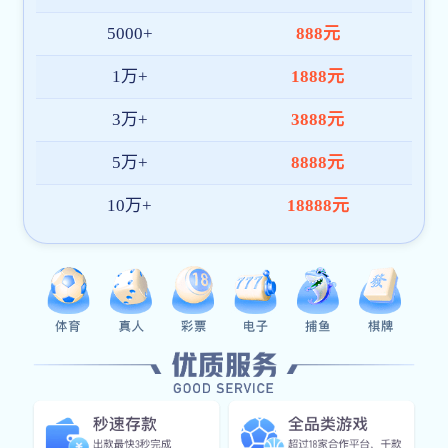
努力和训练，很快被当地俱乐部发掘并签约，成为了
一名职业球员。在16岁那年，莫拉正式代表球队出
战，这是他人生中的一个重要里程碑。
虽然只有16岁，但莫拉在首次亮相时却表现得异常成
熟。他凭借快速的反应能力和敏锐的比赛意识，为球
队贡献了多场关键进球，迅速赢得了教练和队友们的
认可。这种早期成功为他的职业生涯奠定了坚实基
础，也让更多的人开始关注这个充满潜力的小将。
在不断适应职业联赛节奏后，莫拉逐渐成长为球队的
重要一员。他不仅能够承担起进攻重任，还积极参与
防守，为球队提供全方位支持。这种全面发展的能
力，使得他在竞争激烈的环境中脱颖而出，并为将来
的国际舞台做好了充分准备。