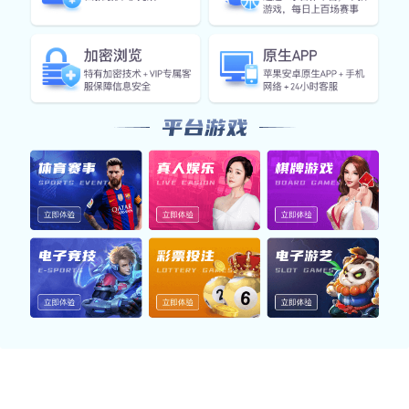
2、勇闯世界杯背后的努力
17岁时，莫拉迎来了人生中最重要的一次挑战——参
加世界杯。能够入选国家队，对于任何一名年轻球员
来说都是一种巨大的荣誉，而对于刚刚崭露头角的莫
拉而言，更是一次难得的发展机遇。在国家队集训期
间，他面临着来自各方压力，但这些并没有让他退
缩，相反，他以积极向上的态度投入训练。
在世界杯期间，尽管面对强大的对手和复杂多变的比
赛形势，莫拉始终保持冷静，并努力寻找可以发挥自
己特长的位置。他用实际行动证明了自己的实力，不
仅完成了预期目标，也为国争光。这样的经历，无疑
丰富了他的比赛经验，让他更加成熟，也增强了未来
继续拼搏的信心。