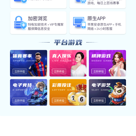
职业生涯梦想的信念。
2、篮球技能与训练经历
李超然之所以能够获得NCAA一级联赛Offer，与其扎
实全面的篮球技能密不可分。从基础运球到复杂战术
执行，她都能游刃有余。每天坚持不懈地进行高强度
训练，让她无论是在身体素质还是技术层面都达到了
一个新的高度。
为了提升自己的竞技状态，李超然还接受了一系列系
统性的专业训练。除了常规技巧训练外，她还注重身
体素质的发展，如力量、速度和耐力等。这种全面性
训练使得她在比赛中能够适应不同类型对手，提高自
身竞争优势。同时，在教练团队指导下，她学习到了
更多战术知识，使得其场上判断能力大幅提升。