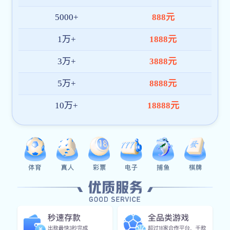
球队主力，她也因此积累了丰富的比赛经验。这段早
期的经历奠定了她扎实的基本功，同时培养了她顽强
拼搏、不怕困难的精神。
随着年龄的增长，李超然逐渐展现出非凡的天赋。12
岁时，她加入了地方青少年篮球俱乐部，并迅速成为
队伍中的核心球员。在教练和队友们眼中，她不仅是
一位优秀的得分手，还具备良好的传球和防守能力。
这些特质使得她在各类比赛中屡屡获奖，并引起了一
些篮球界专业人士的关注。
通过不断地努力和磨练，李超然逐渐形成了自己的风
格。在场上，她总是能够冷静应对各种挑战，用精准
的投篮和灵活跑位赢得观众喝彩。这样的成长过程，
不仅让她在技术上突飞猛进，也让她更加坚定了追求