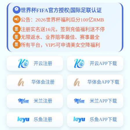
手机App
网页版
14岁女篮小将李超然获德州理工大
学NCAA一级联赛Offer展现未来潜
力
2026-07-02 14:03
34 次阅读
首页
/
体育头条