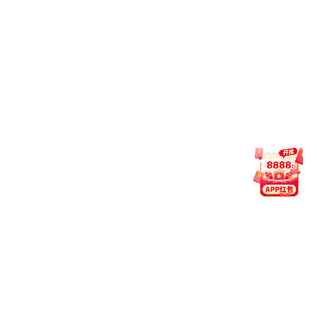
借优异表现获得德州理工大学NCAA一级联赛Offer，
不仅体现出其卓越才能，更预示着广阔前景。从个人
背景到技能提升，再到心理素质锻炼及团队意识培
养，各个方面均为其今后的发展奠定坚实基础。
未来属于勇敢者，相信经过这个机会洗礼后，李超然
而会愈发成熟稳重，以更加饱满热情投入到篮球事业
当中，为实现梦想而不懈奋斗！无论成败，只要坚持
初心，就一定会收获成功！
上一篇：
阿森纳周一放假周二重返训练全力…