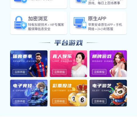
2、经验助力年轻球员成长
在现代足球中，年轻球员虽然充满活力，但缺乏大赛
经验常常让他们在关键时刻失去冷静。尽管捷克队有
许多年轻才俊，但他们需要借助老将们丰富的经历来
提升自身水平。老将可以通过言传身教，帮助年轻人
理解比赛的重要性以及如何有效应对压力。
例如，在训练期间，老将们会分享自己参加国际赛事
时的一些宝贵经历，这不仅增强了团队凝聚力，也让
年轻球员更加自信。此外，这种互动可以促进技术上
的交流，让年轻人吸收更多先进的技战术理念，从而
快速融入国家队体系。
随着比赛临近，不断磨合与配合是提升球队整体实力
的重要因素，而这正是通过老将与新人的紧密合作实